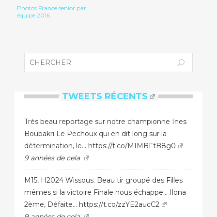
Photos France senior par
équipe 2016
TWEETS RÉCENTS
Très beau reportage sur notre championne Ines
Boubakri Le Pechoux qui en dit long sur la
détermination, le...
https://t.co/MIMBFtB8g0
9 années de cela
M15, H2024 Wissous. Beau tir groupé des Filles
mêmes si la victoire Finale nous échappe... Ilona
2ème, Défaite...
https://t.co/zzYE2aucC2
9 années de cela