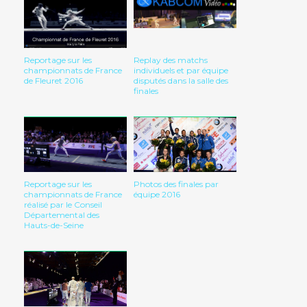
Reportage sur les
Replay des matchs
championnats de France
individuels et par équipe
de Fleuret 2016
disputés dans la salle des
finales
Reportage sur les
Photos des finales par
championnats de France
équipe 2016
réalisé par le Conseil
Départemental des
Hauts-de-Seine