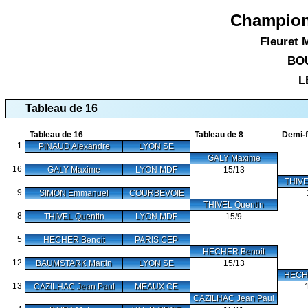
Champion
Fleuret 
BO
L
Tableau de 16
Tableau de 16
Tableau de 8
Demi-f
1
PINAUD Alexandre
LYON SE
GALY Maxime
16
GALY Maxime
LYON MDF
15/13
THIVE
9
SIMON Emmanuel
COURBEVOIE
THIVEL Quentin
8
THIVEL Quentin
LYON MDF
15/9
5
HECHER Benoit
PARIS CEP
HECHER Benoit
12
BAUMSTARK Martin
LYON SE
15/13
HECHE
13
CAZILHAC Jean Paul
MEAUX CE
CAZILHAC Jean Paul